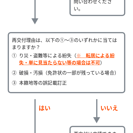
問い合わせくださ
い。
再交付理由は、以下の①～③のいずれかに当ては
まりますか？
り災・盗難等による紛失（
※ 転居による紛
失・単に見当たらない等の場合は不可
）
破損・汚損（免許状の一部が残っている場合）
本籍地等の誤記載訂正
はい
いいえ