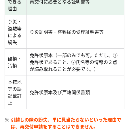
できる
再交付に必要となる証明書等
理由
り災・
盗難等
り災証明書・盗難届の受理証明書等
による
紛失
免許状原本（一部のみでも可。ただし、①
破損・
免許状であること、②氏名等の情報の２点
汚損
が読み取れることが必要です。）
本籍地
等の誤
免許状原本及び戸籍関係書類
記載訂
正
引越しの際の紛失、単に見当たらないといった理由で
は、再交付申請をすることはできません。