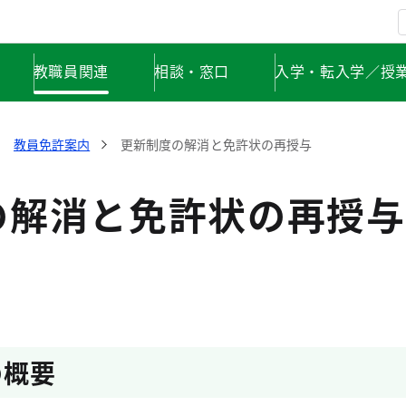
教職員関連
相談・窓口
入学・転入学／授
教員免許案内
更新制度の解消と免許状の再授与
の解消と免許状の再授与
の概要