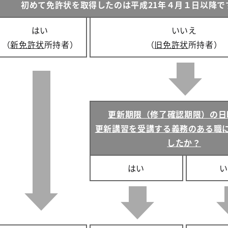
初めて免許状を取得したのは平成21年４月１日以降で
はい
いいえ
（
新免許状
所持者）
（
旧免許状
所持者）
更新期限（修了確認期限）の日
更新講習を受講する義務のある職
したか？
はい
い