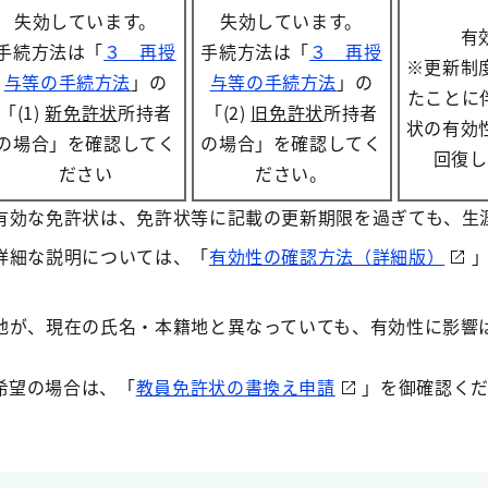
失効しています。
失効しています。
有
手続方法は「
３ 再授
手続方法は「
３ 再授
※更新制
与等の手続方法
」の
与等の手続方法
」の
たことに
「(1)
新免許状
所持者
「(2)
旧免許状
所持者
状の有効
の場合」を確認してく
の場合」を確認してく
回復し
ださい
ださい。
有効な免許状は、免許状等に記載の更新期限を過ぎても、生
詳細な説明については、「
有効性の確認方法（詳細版）
」
地が、現在の氏名・本籍地と異なっていても、有効性に影響
希望の場合は、「
教員免許状の書換え申請
」を御確認くだ