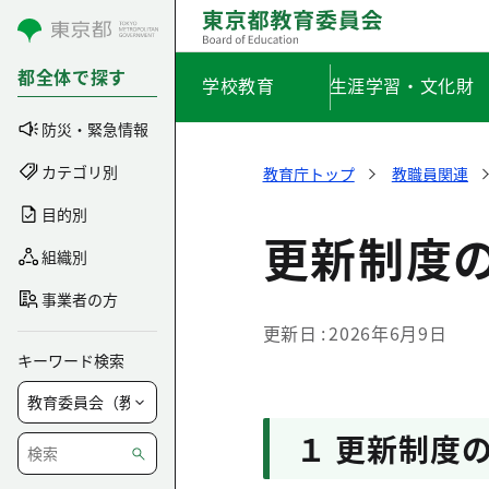
コンテンツにスキップ
都全体で探す
学校教育
生涯学習・文化財
防災・緊急情報
カテゴリ別
教育庁トップ
教職員関連
目的別
更新制度
組織別
事業者の方
更新日
2026年6月9日
キーワード検索
１ 更新制度