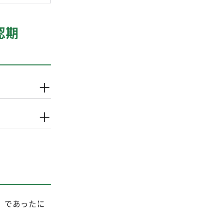
認期
」であったに