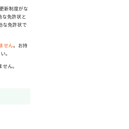
。更新制度がな
効な免許状と
効な免許状で
ません
。お持
さい。
ません。
。