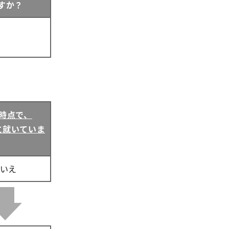
すか？
時点で、
に就いていま
いえ