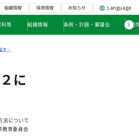
Language
組織情報
採用情報
お知らせ
業料等
組織情報
条例・計画・審議会
採用
探す―
２に
方法について
県教育委員会