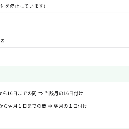
在受付を停止しています）
する
日
ら16日までの間 ⇒ 当該月の16日付け
から翌月１日までの間 ⇒ 翌月の１日付け