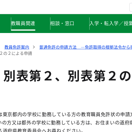
教職員関連
相談・窓口
入学・転入学／授
教員免許案内
普通免許の申請方法 ―免許取得の根拠法令から
２の２による申請
、別表第２、別表第２の
は東京都内の学校に勤務している方の教育職員免許状の申請
いの方又は都外の学校に勤務している方は、お住まいの道府
る道府県教育委員会へお尋ねください。