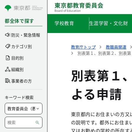
コンテンツにスキップ
都全体で探す
学校教育
生涯学習・文化財
防災・緊急情報
カテゴリ別
教育庁トップ
教職員関連
別表第１、別表第２、別表第
目的別
別表第１
組織別
事業者の方
よる申請
キーワード検索
東京都内にお住まいの方又
の説明です。都外にお住ま
又はお勤めの学校の所在す