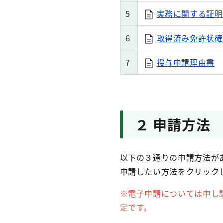
5
実務に関する証明
6
取得済み免許状確
7
授与申請理由書
２ 申請方法
以下の３通りの申請方法が
申請したい方法をクリック
※電子申請については申し
定です。