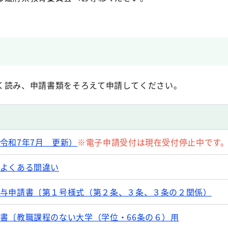
く読み、申請書類をそろえて申請してください。
令和7年7月 更新）
※電子申請受付は現在受付停止中です
よくある間違い
与申請書〔第１号様式（第２条、３条、３条の２関係）
書〔教職課程のない大学（学位・66条の６）用