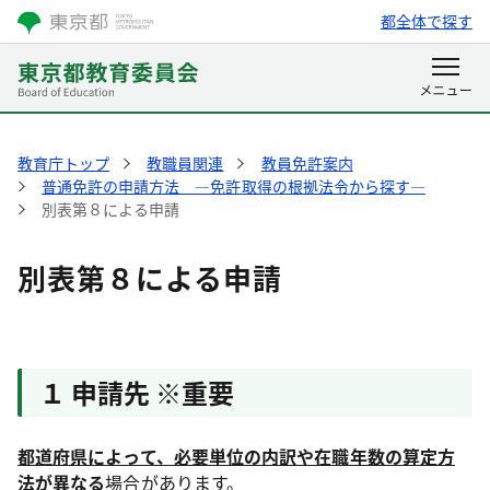
都全体で探す
教育庁トップ
教職員関連
教員免許案内
普通免許の申請方法 ―免許取得の根拠法令から探す―
別表第８による申請
別表第８による申請
１ 申請先 ※重要
都道府県によって、必要単位の内訳や在職年数の算定方
法が異なる
場合があります。