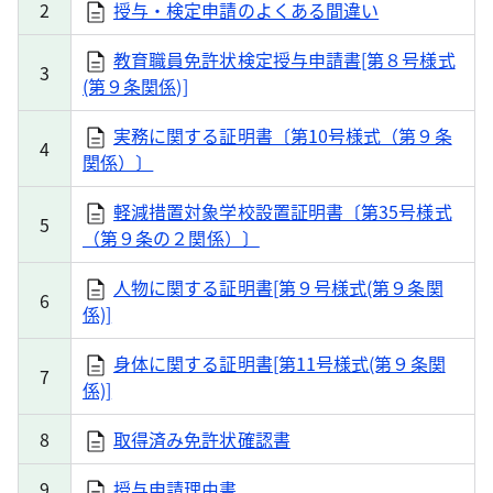
2
授与・検定申請のよくある間違い
教育職員免許状検定授与申請書[第８号様式
3
(第９条関係)]
実務に関する証明書〔第10号様式（第９条
4
関係）〕
軽減措置対象学校設置証明書〔第35号様式
5
（第９条の２関係）〕
人物に関する証明書[第９号様式(第９条関
6
係)]
身体に関する証明書[第11号様式(第９条関
7
係)]
8
取得済み免許状確認書
9
授与申請理由書