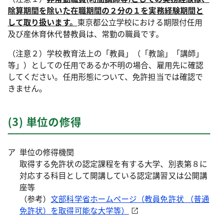
除算期間を除いた在職期間の２分の１を実務経験期間と
して取り扱います。
東京都公立学校における期限付任用
及び産休育休代替教員は、常勤の職員です。
（注意２）学校教育法上の「教員」（「教諭」「講師」
等」）としての任用であるか不明の場合、雇用先に確認
してください。任用形態について、免許担当では確認で
きません。
(3) 単位の修得
単位の修得機関
取得する免許状の認定課程を有する大学、別表第８に
対応する科目として開講している認定講習又は公開講
座等
（参考）
文部科学省ホームページ（教員免許状 （普通
免許状）を取得可能な大学等）