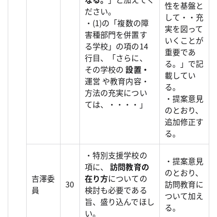
性を基盤と
ださい。
して・・充
・(1)の「複数の障
実を図って
害種部門を併置す
いくことが
る学校」の項の14
重要であ
行目、「さらに、
る。」で記
その学校の
設置・
載してい
運営 や教育内容・
る。
方法の充実につい
・提案意見
ては、・・・・」
のとおり、
追加修正す
る。
・特別支援学校の
・提案意見
項に、
訪問教育の
のとおり、
吉澤委
在り方
についての
30
訪問教育に
員
検討も必要である
ついて加え
旨、盛り込んでほし
る。
い。