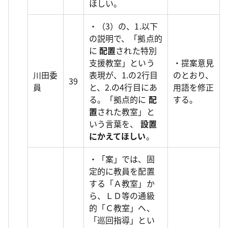
ほしい。
・（3）の、1.以下
の説明で、「拠点的
に
配置
された特別
支援教室」という
・提案意見
川田委
表現が、1.の2行目
のとおり、
39
員
と、2.の4行目にあ
用語を修正
る。「拠点的に
配
する。
置
された教室」と
いう言葉を、
設置
にかえてほしい
。
・「案」では、固
定的に教員を配置
する「Ａ教室」か
ら、ＬＤ等の通級
的「Ｃ教室」へ、
「巡回指導」とい