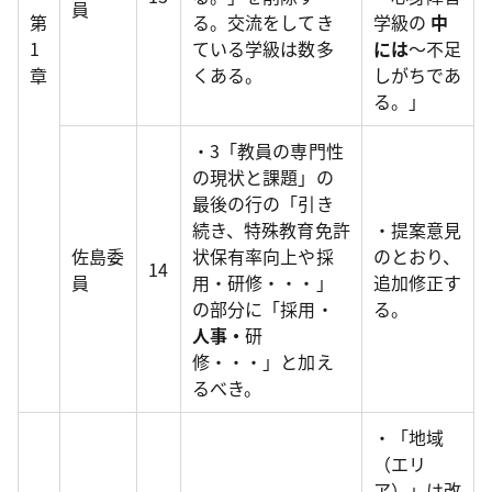
員
第
る。交流をしてき
学級の
中
1
ている学級は数多
には
～不足
章
くある。
しがちであ
る。」
・3「教員の専門性
の現状と課題」の
最後の行の「引き
続き、特殊教育免許
・提案意見
佐島委
状保有率向上や採
のとおり、
14
員
用・研修・・・」
追加修正す
の部分に「採用・
る。
人事・
研
修・・・」と加え
るべき。
・「地域
（エリ
ア）」は改