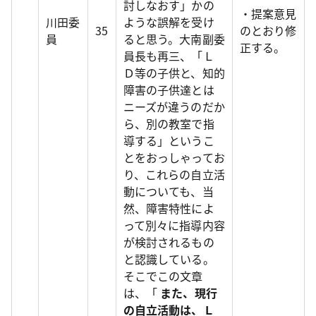
討しなおす」かの
・提案意見
川田委
ような誤解を受け
35
のとおり修
員
ると思う。大南副委
正する。
員長も再三、「Ｌ
Ｄ等の子供と、知的
障害の子供達とは
ニーズが違うのだか
ら、別の教室で指
導する」というこ
とをおっしゃってお
り、これらの自立活
動についても、当
然、障害特性によ
って別々に指導内容
が検討されるもの
と認識している。
そこでこの文章
は、「
また、現行
の自立活動は、Ｌ