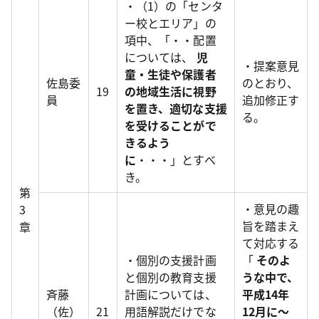
・（1）の「センタ
ー校とエリア」の
項中、「・・配置
については、
児
・提案意見
童・生徒や保護者
佐島委
のとおり、
19
の地域生活に視野
員
追加修正す
を置き、適切な支援
る。
を受けることがで
きるよう
に
・・・」とすべ
き。
第
・意見の趣
3
旨を踏まえ
章
て対応する
・個別の支援計画
「
そのよ
と個別の教育支援
うな中で、
斉藤
計画については、
平成14年
（佐）
21
用語解説だけでな
12月に～