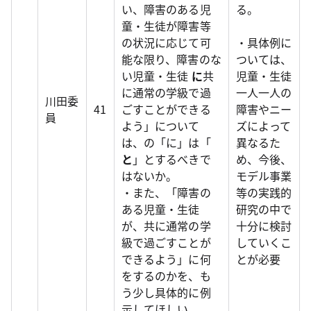
い、障害のある児
る。
童・生徒が障害等
の状況に応じて可
・具体例に
能な限り、障害のな
ついては、
い児童・生徒
に
共
児童・生徒
に通常の学級で過
一人一人の
川田委
41
ごすことができる
障害やニー
員
よう」について
ズによって
は、の「に」は「
異なるた
と
」とするべきで
め、今後、
はないか。
モデル事業
・また、「障害の
等の実践的
ある児童・生徒
研究の中で
が、共に通常の学
十分に検討
級で過ごすことが
していくこ
できるよう」に何
とが必要
をするのかを、も
う少し具体的に例
示してほしい。