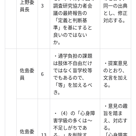
上野委
3
調査研究協力者会
同一の出典
員長
議の最終報告の
とし、修正
「定義と判断基
対応する。
準」を基にすると
良いのではない
か。
・通学負担の課題
は肢体不自由だけ
・提案意見
佐島委
ではなく盲学校等
のとおり、
6
員
でもあるので、
文言を加え
「等」を加えるべ
る。
き。
・意見の趣
・（4）の「心身障
旨を踏ま
害学級の多くは～
え、対応す
不足しがちであ
る。
佐島委
13
る。」を削除す
「心身障害