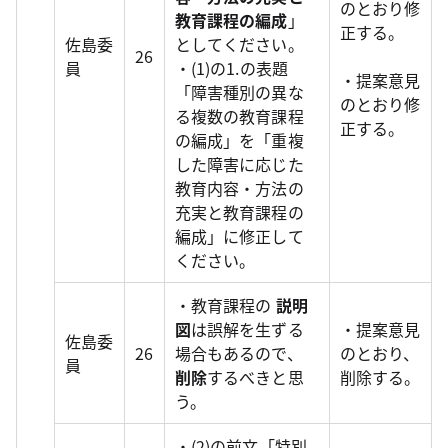
のとおり修
教育課程の編成
」
正する。
佐島委
としてください。
26
員
・(1)の1.の表題
・提案意見
「障害種別の異な
のとおり修
る複数の教育課程
正する。
の編成」を「重複
した障害に応じた
教育内容・方法の
充実と教育課程の
編成」に修正して
ください。
・教育課程の
説明
図
は誤解を生ずる
・提案意見
佐島委
26
場合もあるので、
のとおり、
員
削除
するべきと思
削除する。
う。
・(2)の前文「特別