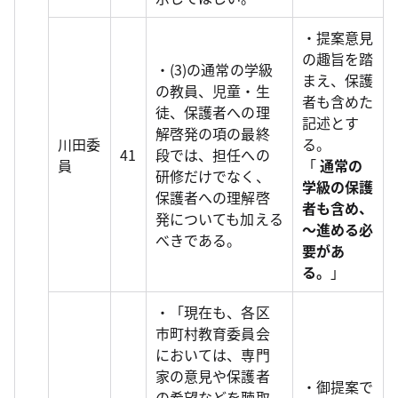
・提案意見
の趣旨を踏
・(3)の通常の学級
まえ、保護
の教員、児童・生
者も含めた
徒、保護者への理
記述とす
解啓発の項の最終
川田委
る。
41
段では、担任への
員
「
通常の
研修だけでなく、
学級の保護
保護者への理解啓
者も含め、
発についても加える
～進める必
べきである。
要があ
る。
」
・「現在も、各区
市町村教育委員会
においては、専門
家の意見や保護者
・御提案で
の希望などを聴取