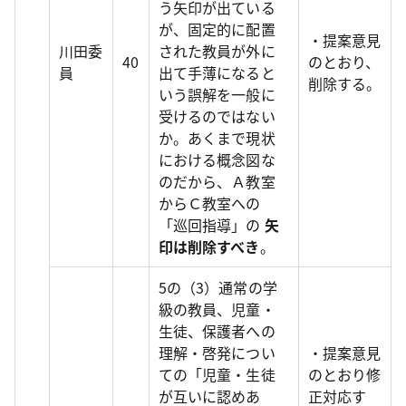
う矢印が出ている
が、固定的に配置
・提案意見
川田委
された教員が外に
40
のとおり、
員
出て手薄になると
削除する。
いう誤解を一般に
受けるのではない
か。あくまで現状
における概念図な
のだから、Ａ教室
からＣ教室への
「巡回指導」の
矢
印は削除すべき
。
5の（3）通常の学
級の教員、児童・
生徒、保護者への
理解・啓発につい
・提案意見
ての「児童・生徒
のとおり修
が互いに認めあ
正対応す