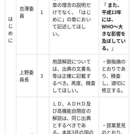
章の理念の説明だ
「
また、
吉澤委
1
けでなく、「はじ
平成13年
員
は
めに」の章におい
には、
じ
て記述してほし
WHO～大
め
い。
きな影響を
に
及ぼしてい
る。
」
用語解説について
・御指摘の
は、出典の文書名
とおりであ
上野委
3
等は正確に記載す
り、精査
員長
るべき。再度、精査
し、適切に
してほしい。
修正する。
ＬＤ、ＡＤＨＤ及
び高機能自閉症の
解説は、同じ出典
とするべきであ
・提案意見
る。本年3月の国の
のとおり、