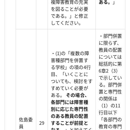
複障害教育の充実
ある。
」
を図ることが必要
である。」と修正
してください。
・部門併置
に限らず、
教員の配置
・(1)の「複数の障
については
害種部門を併置す
総括的に第
る学校」の項の4行
6章2（3）
目、「いくことに
で示してい
ついても、検討をす
る。部門併
すめていく必要が
置と専門性
ある。
その場合、
の関係は
各部門には障害種
（1）の11
別に応じた専門性
行目以下
のある教員の配置
佐島委
「各部門の
29
することが前提と
員
教育の専門
なる。
」と加えてく