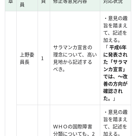
章
頁
修正等意見内容
対応状況
員
・意見の趣
旨を踏まえ
て、記述を
加える。
サラマンカ宣言の
「
平成6年
上野委
理念について、高い
に発表され
1
員長
見地から記述する
た「サラマ
べき。
ンカ宣言」
では、～改
善の方向が
確認され
た。
」
・意見の趣
旨を踏まえ
ＷＨＯの国際障害
て、記述を
分類についても、2
加える。