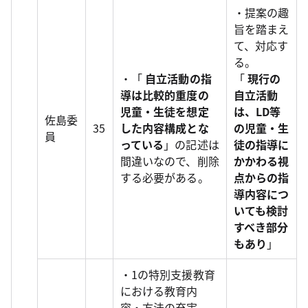
・提案の趣
旨を踏まえ
て、対応す
る。
・「
自立活動の指
「
現行の
導は比較的重度の
自立活動
児童・生徒を想定
は、LD等
佐島委
35
した内容構成とな
の児童・生
員
っている
」の記述は
徒の指導に
間違いなので、削除
かかわる視
する必要がある。
点からの指
導内容につ
いても検討
すべき部分
もあり
」
・1の特別支援教育
における教育内
容・方法の充実