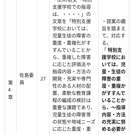
支援学校での指導
は、・・・・」の
文章を「特別支援
・提案の趣
学校においては、
旨を踏まえ
児童生徒の障害の
て、対応す
重度・重複化がす
る。
すんでいることか
「
特別支
ら、重複した障害
援学校にお
に応じた評価法や
いては、児
指導内容・方法の
童・生徒の
佐島委
27
開発・充実や専門
障害の重
員
第
性のある人材の配
度・重複か
4
置、柔軟な教育課
がすすんで
章
程の編成の検討は
いることか
重要な課題であり、
ら、～指導
児童生徒の障害等
内容・方法
の状態や地域ニーズ
の充実に努
に応じた重度・重
める必要が