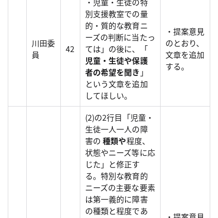
・児童・生徒の特
別支援教室での量
的・質的な教育ニ
・提案意見
ーズの判断に当たっ
川田委
のとおり、
42
ては」の後に、「
員
文章を追加
児童・生徒や保護
する。
者の希望を聞き
」
という文章を追加
してほしい。
(2)の2行目「児童・
生徒一人一人の障
害の
種類や
程度、
状態やニーズ等に応
じた」と修正す
る。特別な教育的
ニーズの主要な要素
は第一義的に障害
の種類と程度であ
・提案意見