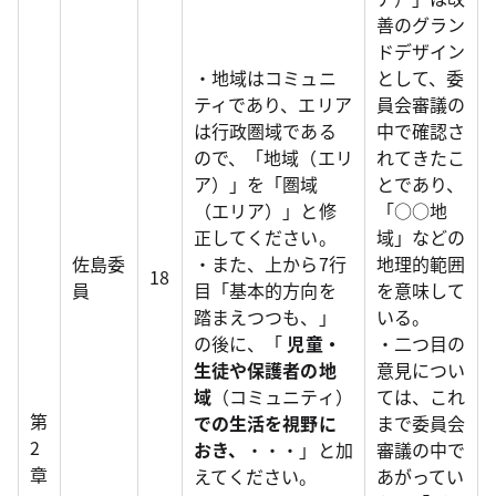
善のグラン
ドデザイン
・地域はコミュニ
として、委
ティであり、エリア
員会審議の
は行政圏域である
中で確認さ
ので、「地域（エリ
れてきたこ
ア）」を「圏域
とであり、
（エリア）」と修
「○○地
正してください。
域」などの
佐島委
・また、上から7行
地理的範囲
18
員
目「基本的方向を
を意味して
踏まえつつも、」
いる。
の後に、「
児童・
・二つ目の
生徒や保護者の地
意見につい
域
（コミュニティ）
ては、これ
第
での生活を視野に
まで委員会
2
おき、
・・・」と加
審議の中で
章
えてください。
あがってい