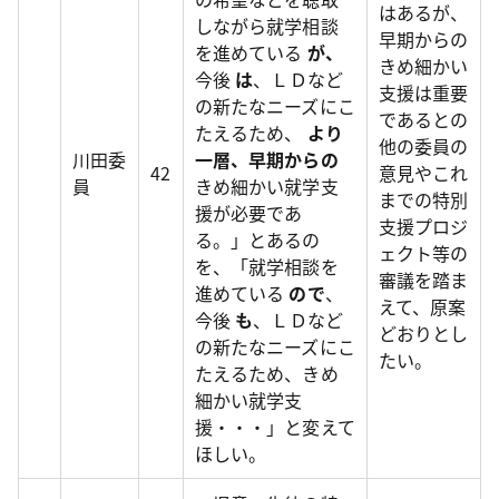
はあるが、
しながら就学相談
早期からの
を進めている
が、
きめ細かい
今後
は
、ＬＤなど
支援は重要
の新たなニーズにこ
であるとの
たえるため、
より
他の委員の
川田委
一層、早期からの
42
意見やこれ
員
きめ細かい就学支
までの特別
援が必要であ
支援プロジ
る。」とあるの
ェクト等の
を、「就学相談を
審議を踏ま
進めている
ので
、
えて、原案
今後
も
、ＬＤなど
どおりとし
の新たなニーズにこ
たい。
たえるため、きめ
細かい就学支
援・・・」と変えて
ほしい。