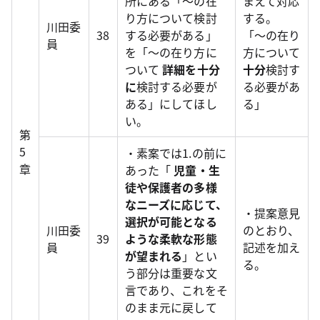
所にある「～の在
まえて対応
り方について検討
する。
川田委
38
する必要がある」
「～の在り
員
を「～の在り方に
方について
ついて
詳細を十分
十分
検討す
に
検討する必要が
る必要があ
ある」にしてほし
る」
い。
第
5
・素案では1.の前に
章
あった「
児童・生
徒や保護者の多様
なニーズに応じて、
・提案意見
選択が可能となる
川田委
のとおり、
39
ような柔軟な形態
員
記述を加え
が望まれる
」とい
る。
う部分は重要な文
言であり、これをそ
のまま元に戻して