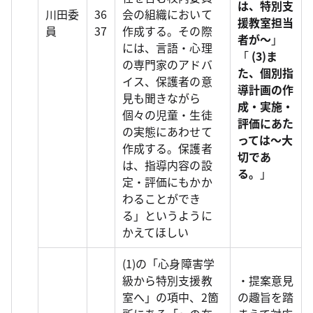
は、特別支
川田委
36
会の組織において
援教室担当
員
37
作成する。その際
者が～
」
には、言語・心理
「
(3)ま
の専門家のアドバ
た、個別指
イス、保護者の意
導計画の作
見も聞きながら
成・実施・
個々の児童・生徒
評価にあた
の実態にあわせて
っては～大
作成する。保護者
切であ
は、指導内容の設
る。
」
定・評価にもかか
わることができ
る」というように
かえてほしい
(1)の「心身障害学
級から特別支援教
・提案意見
室へ」の項中、2箇
の趣旨を踏