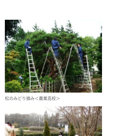
松のみどり摘み＜農業高校＞