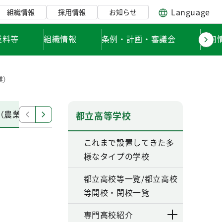
Language
組織情報
採用情報
お知らせ
業料等
組織情報
条例・計画・審議会
採用
業）
（農業）
都立農業系高校生資格取得支援制度について
都立高等学校
これまで設置してきた多
様なタイプの学校
都立高校等一覧/都立高校
等開校・閉校一覧
専門高校紹介