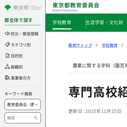
コンテンツにスキップ
都全体で探す
学校教育
生涯学習・文化財
防災・緊急情報
カテゴリ別
教育庁トップ
学校教育
目的別
農業に関する学科（園芸
組織別
事業者の方
専門高校
キーワード検索
更新日
2025年11月25日