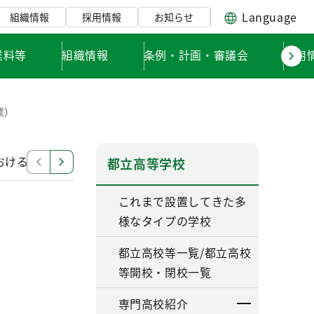
Language
組織情報
採用情報
お知らせ
業料等
組織情報
条例・計画・審議会
採用
業）
おける学科改編について
工業に関する学科（機械系、電
都立高等学校
これまで設置してきた多
様なタイプの学校
都立高校等一覧/都立高校
等開校・閉校一覧
専門高校紹介