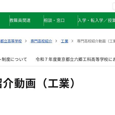
教職員関連
相談・窓口
入学・転入学／授
都立高等学校
専門高校紹介
工業
専門高校紹介動画（工
ト制度について
令和７年度東京都立六郷工科高等学校に
紹介動画（工業）