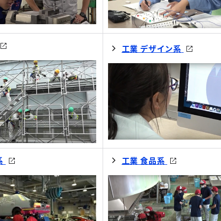
工業 デザイン系
系
工業 食品系