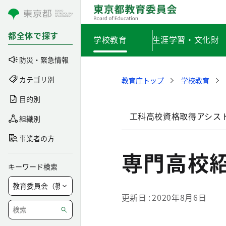
コンテンツにスキップ
都全体で探す
学校教育
生涯学習・文化財
防災・緊急情報
カテゴリ別
教育庁トップ
学校教育
目的別
工科高校資格取得アシス
組織別
事業者の方
専門高校
キーワード検索
更新日
2020年8月6日